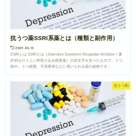
抗うつ薬SSRI系薬とは（種類と副作用）
2021.04.15
SSRIとは SSRIとは（Selective Serotonin Reuptake Inhibitor＝選
択的セロトニン再取り込み阻害薬）の頭文字を並べたもので、うつ
病や、うつ状態、不安障害などに用いられる薬の総称です...
抗うつ剤