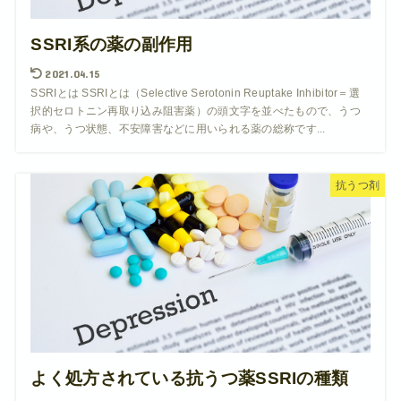
SSRI系の薬の副作用
2021.04.15
SSRIとは SSRIとは（Selective Serotonin Reuptake Inhibitor＝選
択的セロトニン再取り込み阻害薬）の頭文字を並べたもので、うつ
病や、うつ状態、不安障害などに用いられる薬の総称です...
抗うつ剤
よく処方されている抗うつ薬SSRIの種類