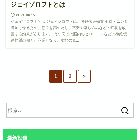
ジェイゾロフトとは
2021.04.15
ジェイゾロフトとは ジェイゾロフトは、神経伝達物質 セロトニンを
増加させるため、意欲を高めたり、不安や落ち込みなどの症状を改
善する効果があります。 うつ病では脳内のセロトニンなどの神経伝
達物質の働きが不調となり、意欲の低...
1
2
>
検
索:
最新投稿