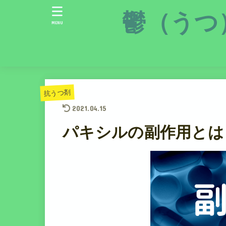
鬱（うつ
MENU
抗うつ剤
2021.04.15
パキシルの副作用とは