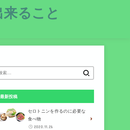
出来ること
検
索:
最新投稿
セロトニンを作るのに必要な
食べ物
2020.11.26