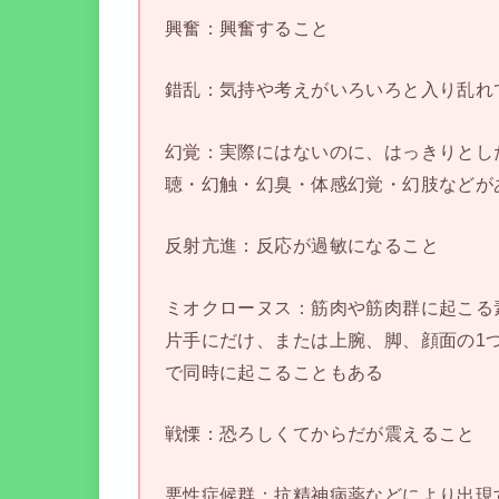
興奮：興奮すること
錯乱：気持や考えがいろいろと入り乱れ
幻覚：実際にはないのに、はっきりとし
聴・幻触・幻臭・体感幻覚・幻肢などが
反射亢進：反応が過敏になること
ミオクローヌス：筋肉や筋肉群に起こる
片手にだけ、または上腕、脚、顔面の1
で同時に起こることもある
戦慄：恐ろしくてからだが震えること
悪性症候群：抗精神病薬などにより出現