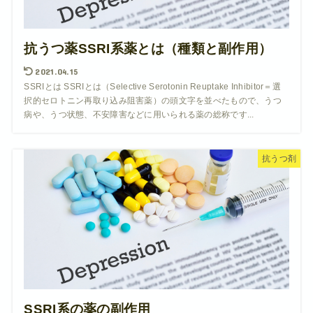
抗うつ薬SSRI系薬とは（種類と副作用）
2021.04.15
SSRIとは SSRIとは（Selective Serotonin Reuptake Inhibitor＝選
択的セロトニン再取り込み阻害薬）の頭文字を並べたもので、うつ
病や、うつ状態、不安障害などに用いられる薬の総称です...
抗うつ剤
SSRI系の薬の副作用