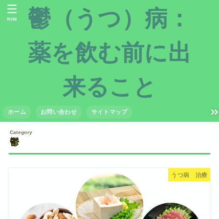
鬱（うつ）病：
MENU
薬を飲む前に出
来ること
ホーム
お問い合わせ
サイトマップ
鬱
うつ病 治療