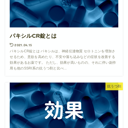
パキシルCR錠とは
2021.04.15
パキシルCR錠とは パキシルは、神経伝達物質 セロトニンを増加さ
せるため、意欲を高めたり、不安や落ち込みなどの症状を改善する
効果があるお薬です。 ただし、効果が高いものの、それに伴い副作
用も他のSSRI系の抗うつ剤と比べ...
抗うつ剤