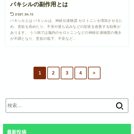
パキシルの副作用とは
2021.04.15
パキシルとは パキシルは、神経伝達物質 セロトニンを増加させるた
め、意欲を高めたり、不安や落ち込みなどの症状を改善する効果が
あります。 うつ病では脳内のセロトニンなどの神経伝達物質の働き
が不調となり、意欲の低下、不安など...
1
2
3
4
>
検
索:
最新投稿